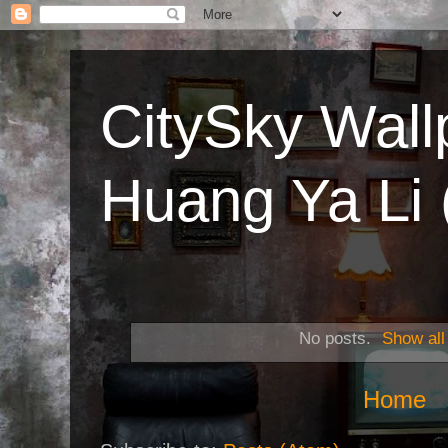
CitySky Wal
Huang Ya 
No posts.
Show all
Home