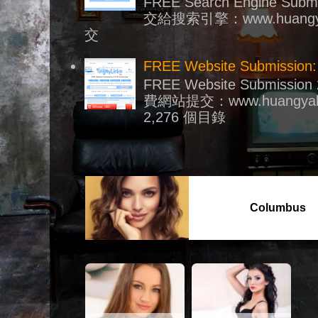
FREE Search Engine Su
交給搜索引擎：www.huangy
交
FREE Website Submission:
FREE Website Submission 2
費網站提交：www.huangyal
2,276 個目錄