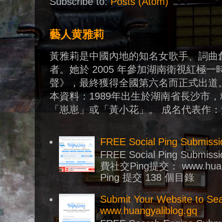
Subscribe to:
Posts (Atom)
藝人黄雅莉
黃雅莉是中國內地的知名女歌手、詞曲
者。她於 2005 年參加湖南衛視紅極
聲》，最終獲得全國第六名而正式出道。
本資料：1989年出生於湖南省長沙市
「崽崽」或「黃小花」。 成名代表作：黃
FREE Social Ping Submiss
FREE Social Ping Submissi
費社交Ping提交： www.huan
Ping 提交 138 個目錄
Submit Your Website to Se
www.huangyaliblog.gq