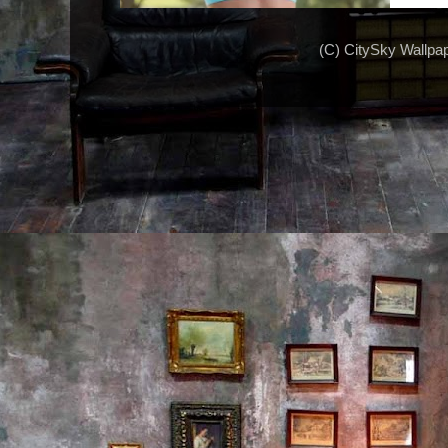
(C) CitySky Wallpa