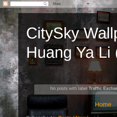
CitySky Wal
Huang Ya 
No posts with label
Traffic Excha
Home