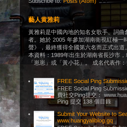
Subscribe to:
Posts (Atom)
藝人黄雅莉
黃雅莉是中國內地的知名女歌手、詞曲
者。她於 2005 年參加湖南衛視紅極
聲》，最終獲得全國第六名而正式出道。
本資料：1989年出生於湖南省長沙市
「崽崽」或「黃小花」。 成名代表作：黃
FREE Social Ping Submiss
FREE Social Ping Submissi
費社交Ping提交： www.huan
Ping 提交 138 個目錄
Submit Your Website to Se
www.huangyaliblog.gq