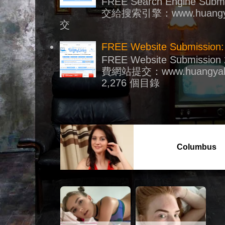
FREE Search Engine Su
交給搜索引擎：www.huangy
交
FREE Website Submission:
FREE Website Submission 2
費網站提交：www.huangyal
2,276 個目錄